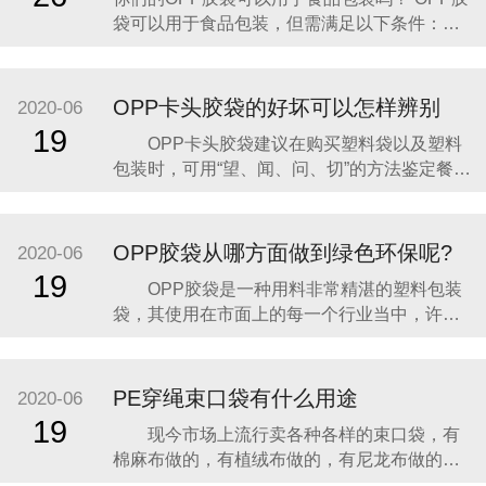
的防水保护。 实际应用表现： 防潮防水：OPP
袋可以用于食品包装，但需满足以下条件：
胶袋
一、OPP胶袋的材质特性适合食品包装 透明度
高：OPP（双向拉伸聚丙烯）胶袋具有极高的
透明度，能清晰展示食品外观，提升消费者购
OPP卡头胶袋的好坏可以怎样辨别
2020-06
买欲望。 密封性强：新型OPP膜的密封性是传
19
OPP卡头胶袋建议在购买塑料袋以及塑料
统膜的一倍以上，可有效阻隔空气、灰尘和湿
包装时，可用“望、闻、问、切”的方法鉴定餐用
塑料产品的安全性。“望”，先要留意商品的名
称，以此辨别其用途及使用范围，不可乱用，
以免引发意外；其次是看商品标签上是否有QS
OPP胶袋从哪方面做到绿色环保呢?
2020-06
标志，这是对接触食物的塑料制品的国家标准
19
OPP胶袋是一种用料非常精湛的塑料包装
认证，观察产品时，及格商品绝不会出现透光
袋，其使用在市面上的每一个行业当中，许多
性差或
饭堂和超市中OPP胶袋的使用非常巨大，其一
天可能就用去了几万个了，在这种情况下OPP
胶袋环保性能就必须要重视了，如果做不好，
PE穿绳束口袋有什么用途
2020-06
那么多的塑料一下子被浪费掉，会导致环境巨
19
现今市场上流行卖各种各样的束口袋，有
大污染的，长期这样使用，对整个地球的生态
棉麻布做的，有植绒布做的，有尼龙布做的等
环境造成了
等。其中PE穿绳束口袋为特殊，下面介绍一下