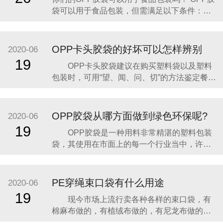
的防水保护。 实际应用表现： 防潮防水：OPP
袋可以用于食品包装，但需满足以下条件：
胶袋
一、OPP胶袋的材质特性适合食品包装 透明度
高：OPP（双向拉伸聚丙烯）胶袋具有极高的
透明度，能清晰展示食品外观，提升消费者购
OPP卡头胶袋的好坏可以怎样辨别
2020-06
买欲望。 密封性强：新型OPP膜的密封性是传
19
OPP卡头胶袋建议在购买塑料袋以及塑料
统膜的一倍以上，可有效阻隔空气、灰尘和湿
包装时，可用“望、闻、问、切”的方法鉴定餐用
塑料产品的安全性。“望”，先要留意商品的名
称，以此辨别其用途及使用范围，不可乱用，
以免引发意外；其次是看商品标签上是否有QS
OPP胶袋从哪方面做到绿色环保呢?
2020-06
标志，这是对接触食物的塑料制品的国家标准
19
OPP胶袋是一种用料非常精湛的塑料包装
认证，观察产品时，及格商品绝不会出现透光
袋，其使用在市面上的每一个行业当中，许多
性差或
饭堂和超市中OPP胶袋的使用非常巨大，其一
天可能就用去了几万个了，在这种情况下OPP
胶袋环保性能就必须要重视了，如果做不好，
PE穿绳束口袋有什么用途
2020-06
那么多的塑料一下子被浪费掉，会导致环境巨
19
现今市场上流行卖各种各样的束口袋，有
大污染的，长期这样使用，对整个地球的生态
棉麻布做的，有植绒布做的，有尼龙布做的等
环境造成了
等。其中PE穿绳束口袋为特殊，下面介绍一下