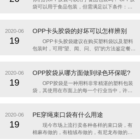
的防水保护。 实际应用表现： 防潮防水：OPP
袋可以用于食品包装，但需满足以下条件：
胶袋
一、OPP胶袋的材质特性适合食品包装 透明度
高：OPP（双向拉伸聚丙烯）胶袋具有极高的
透明度，能清晰展示食品外观，提升消费者购
OPP卡头胶袋的好坏可以怎样辨别
2020-06
买欲望。 密封性强：新型OPP膜的密封性是传
19
OPP卡头胶袋建议在购买塑料袋以及塑料
统膜的一倍以上，可有效阻隔空气、灰尘和湿
包装时，可用“望、闻、问、切”的方法鉴定餐用
塑料产品的安全性。“望”，先要留意商品的名
称，以此辨别其用途及使用范围，不可乱用，
以免引发意外；其次是看商品标签上是否有QS
OPP胶袋从哪方面做到绿色环保呢?
2020-06
标志，这是对接触食物的塑料制品的国家标准
19
OPP胶袋是一种用料非常精湛的塑料包装
认证，观察产品时，及格商品绝不会出现透光
袋，其使用在市面上的每一个行业当中，许多
性差或
饭堂和超市中OPP胶袋的使用非常巨大，其一
天可能就用去了几万个了，在这种情况下OPP
胶袋环保性能就必须要重视了，如果做不好，
PE穿绳束口袋有什么用途
2020-06
那么多的塑料一下子被浪费掉，会导致环境巨
19
现今市场上流行卖各种各样的束口袋，有
大污染的，长期这样使用，对整个地球的生态
棉麻布做的，有植绒布做的，有尼龙布做的等
环境造成了
等。其中PE穿绳束口袋为特殊，下面介绍一下