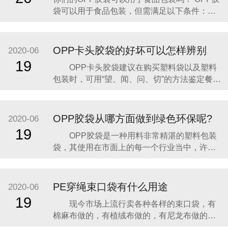
的防水保护。 实际应用表现： 防潮防水：OPP
袋可以用于食品包装，但需满足以下条件：
胶袋
一、OPP胶袋的材质特性适合食品包装 透明度
高：OPP（双向拉伸聚丙烯）胶袋具有极高的
透明度，能清晰展示食品外观，提升消费者购
OPP卡头胶袋的好坏可以怎样辨别
2020-06
买欲望。 密封性强：新型OPP膜的密封性是传
19
OPP卡头胶袋建议在购买塑料袋以及塑料
统膜的一倍以上，可有效阻隔空气、灰尘和湿
包装时，可用“望、闻、问、切”的方法鉴定餐用
塑料产品的安全性。“望”，先要留意商品的名
称，以此辨别其用途及使用范围，不可乱用，
以免引发意外；其次是看商品标签上是否有QS
OPP胶袋从哪方面做到绿色环保呢?
2020-06
标志，这是对接触食物的塑料制品的国家标准
19
OPP胶袋是一种用料非常精湛的塑料包装
认证，观察产品时，及格商品绝不会出现透光
袋，其使用在市面上的每一个行业当中，许多
性差或
饭堂和超市中OPP胶袋的使用非常巨大，其一
天可能就用去了几万个了，在这种情况下OPP
胶袋环保性能就必须要重视了，如果做不好，
PE穿绳束口袋有什么用途
2020-06
那么多的塑料一下子被浪费掉，会导致环境巨
19
现今市场上流行卖各种各样的束口袋，有
大污染的，长期这样使用，对整个地球的生态
棉麻布做的，有植绒布做的，有尼龙布做的等
环境造成了
等。其中PE穿绳束口袋为特殊，下面介绍一下