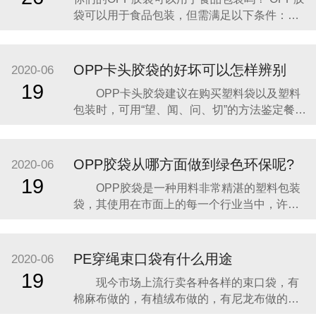
的防水保护。 实际应用表现： 防潮防水：OPP
袋可以用于食品包装，但需满足以下条件：
胶袋
一、OPP胶袋的材质特性适合食品包装 透明度
高：OPP（双向拉伸聚丙烯）胶袋具有极高的
透明度，能清晰展示食品外观，提升消费者购
OPP卡头胶袋的好坏可以怎样辨别
2020-06
买欲望。 密封性强：新型OPP膜的密封性是传
19
OPP卡头胶袋建议在购买塑料袋以及塑料
统膜的一倍以上，可有效阻隔空气、灰尘和湿
包装时，可用“望、闻、问、切”的方法鉴定餐用
塑料产品的安全性。“望”，先要留意商品的名
称，以此辨别其用途及使用范围，不可乱用，
以免引发意外；其次是看商品标签上是否有QS
OPP胶袋从哪方面做到绿色环保呢?
2020-06
标志，这是对接触食物的塑料制品的国家标准
19
OPP胶袋是一种用料非常精湛的塑料包装
认证，观察产品时，及格商品绝不会出现透光
袋，其使用在市面上的每一个行业当中，许多
性差或
饭堂和超市中OPP胶袋的使用非常巨大，其一
天可能就用去了几万个了，在这种情况下OPP
胶袋环保性能就必须要重视了，如果做不好，
PE穿绳束口袋有什么用途
2020-06
那么多的塑料一下子被浪费掉，会导致环境巨
19
现今市场上流行卖各种各样的束口袋，有
大污染的，长期这样使用，对整个地球的生态
棉麻布做的，有植绒布做的，有尼龙布做的等
环境造成了
等。其中PE穿绳束口袋为特殊，下面介绍一下